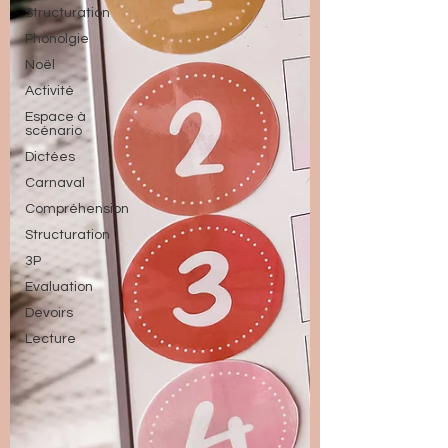
Structuration
Phonolgie
Noël
Activité
Espace à
scénario
Dictées
Carnaval
Compréhension
Structuration
3P
Evaluation
Devoirs
Lecture