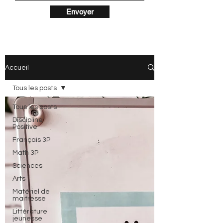
Envoyer
Accueil
Tous les posts
Tous les posts
Discipline
Positive
Français 3P
Math 3P
Sciences
Arts
Matériel de
maitresse
Littérature
jeunesse