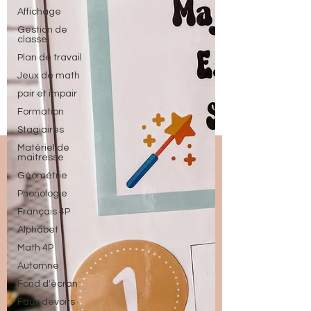
Affichage
Gestion de
classe
Plan de travail
Jeux de math
pair et impair
Formation
Stagiaires
Matériel de
maitresse
Géométrie
Phonologie
Français 4P
Alphabet
Math 4P
Automne
Fond d'écran
Faux devoirs