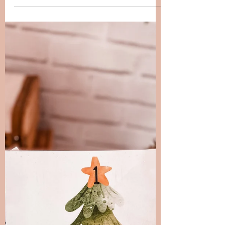
Blondy Teacher
18 déc. 2022
1 min de lecture
Au café des gourmandises
Coucou! Certains m'ont demandé l'affiche
pour le café des gourmandises. La voici!