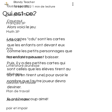
Blondy Teacher
Tous les posts
12 déc. 2022
1 min de lecture
Qui est-ce?
Discipline Positive
Coucou!
Français 3P
Alors voici le jeu:
Math 3P
Les cartes "cdu" sont les cartes 
Sciences
que les enfants ont devant eux 
Arts
comme les petits personnages que 
les enfants peuvent baisser.
Matériel de maitresse
Puis, il y a des petites cartes qui 
Littérature jeunesse
sont celles que les élèves tirent au 
Affichage
sort (ils en tirent une) pour avoir le 
nombre que l'autre joueur devra 
Gestion de classe
deviner.
Plan de travail
Ils ont beaucoup aimé!
Jeux de math
pair et impair