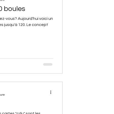
0 boules
lez-vous? Aujourd'hui voici un
res jusqu'à 120. Le concept
ture
es cartes "cdu" sont les