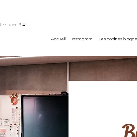
te suisse 3-4P
Accueil
Instagram
Les copines blogg
B