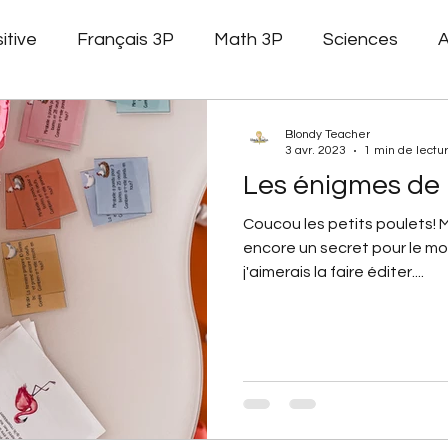
itive
Français 3P
Math 3P
Sciences
A
Littérature jeunesse
Affichage
Gestion de cla
Blondy Teacher
3 avr. 2023
1 min de lectu
Les énigmes de 
 math
pair et impair
Formation
Stagiaires
Coucou les petits poulets! M
encore un secret pour le mo
j'aimerais la faire éditer....
Géométrie
Phonologie
Français 4P
Alphab
Faux devoirs
Structuration
Phonolgie
tées
Carnaval