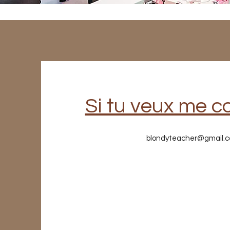
Si tu veux me c
blondyteacher@gmail.