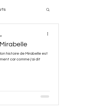
rts
sse
re
Mirabelle
on histoire de Mirabelle est
ment car comme j'ai dit
et
Math 4P
Noël
Activité