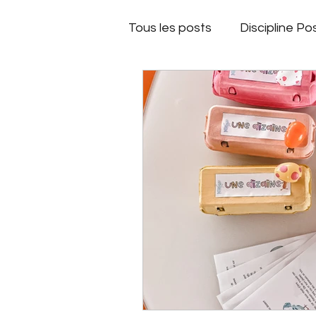
Tous les posts
Discipline Pos
Matériel de maitresse
Plan de travail
Jeux de
Matériel de maitresse
Automne
Fond d'écran
Espace à scénario
Dic