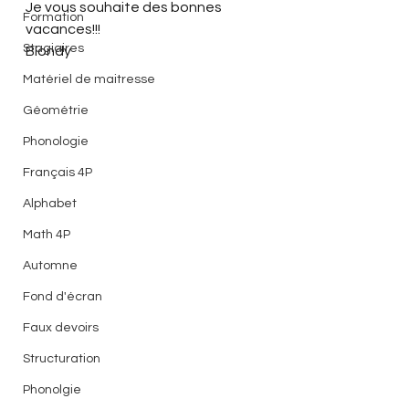
Je vous souhaite des bonnes 
Formation
vacances!!!
Stagiaires
Blondy
Matériel de maitresse
Géométrie
Phonologie
Français 4P
Alphabet
Math 4P
Automne
Fond d'écran
Faux devoirs
Structuration
Phonolgie