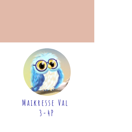
Maikresse Val
3-4P
Une enseignante et amie
fantastique! Tout es génial sur