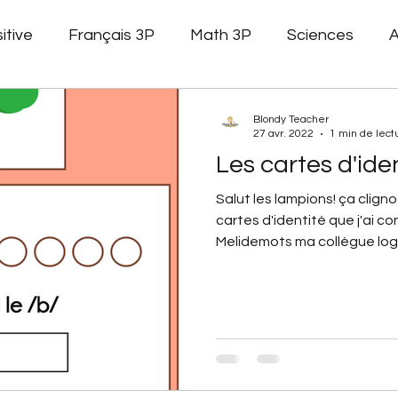
itive
Français 3P
Math 3P
Sciences
A
Littérature jeunesse
Affichage
Gestion de cla
Blondy Teacher
27 avr. 2022
1 min de lect
Les cartes d'ide
 math
pair et impair
Formation
Stagiaires
Salut les lampions! ça clign
cartes d'identité que j'ai c
Melidemots ma collègue logo
Géométrie
Phonologie
Français 4P
Alphab
Faux devoirs
Structuration
Phonolgie
tées
Carnaval