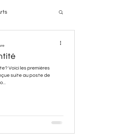
rts
sse
ure
ntité
ote? Voici les premières
onçue suite au poste de
...
et
Math 4P
Noël
Activité