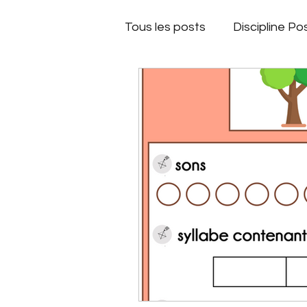
Tous les posts
Discipline Pos
Matériel de maitresse
Plan de travail
Jeux de
Matériel de maitresse
Automne
Fond d'écran
Espace à scénario
Dic