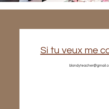
Si tu veux me c
blondyteacher@gmail.