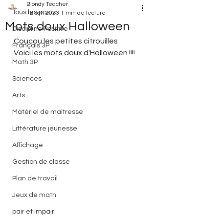
Blondy Teacher
Tous les posts
12 oct. 2023
1 min de lecture
Mots doux Halloween
Discipline Positive
Coucou les petites citrouilles
Français 3P
Voici les mots doux d'Halloween !!!!
Math 3P
Sciences
Arts
Matériel de maitresse
Littérature jeunesse
Affichage
Gestion de classe
Plan de travail
Jeux de math
pair et impair