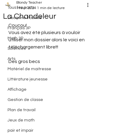
Blondy Teacher
Tous les posts
1 févr. 2024
1 min de lecture
La Chandeleur
Discipline Positive
Coucou!
Français 3P
Vous avez été plusieurs à vouloir 
Math 3P
utiliser mon dossier alors le voici en 
téléchargement libre!!!
Sciences
Arts
Des gros becs
Matériel de maitresse
Littérature jeunesse
Affichage
Gestion de classe
Plan de travail
Jeux de math
pair et impair