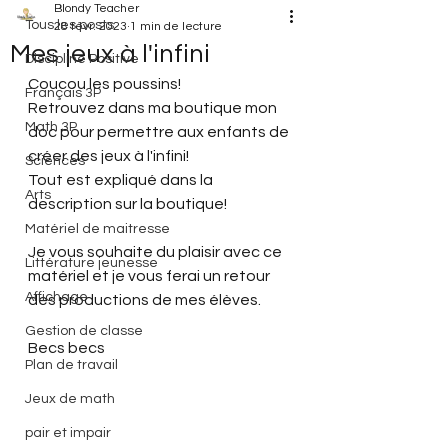
Blondy Teacher
Tous les posts
28 févr. 2023
1 min de lecture
Mes jeux à l'infini
Discipline Positive
Coucou les poussins!
Français 3P
Retrouvez dans ma boutique mon 
Math 3P
doc pour permettre aux enfants de 
créer des jeux à l'infini!
Sciences
Tout est expliqué dans la 
Arts
description sur la boutique!
Matériel de maitresse
Je vous souhaite du plaisir avec ce 
Littérature jeunesse
matériel et je vous ferai un retour 
Affichage
des productions de mes élèves.
Gestion de classe
Becs becs  
Plan de travail
Jeux de math
pair et impair