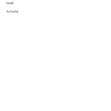
Noël
Activité
Espace à scénario
Dictées
Carnaval
Compréhension
Structuration
3P
Evaluation
Devoirs
Lecture
Commentaires