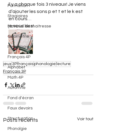
il y a chaque fois 3 niveaux! Je viens 
Formation
d’ajouter les sons p et t et le k est 
Stagiaires
en cours… 
je vous kiss! 
Matériel de maitresse
Géométrie
Phonologie
Français 4P
jeux
3P
français
phonologie
lecture
Alphabet
Français 3P
Math 4P
Automne
Fond d'écran
Faux devoirs
Structuration
Voir tout
Posts récents
Phonolgie