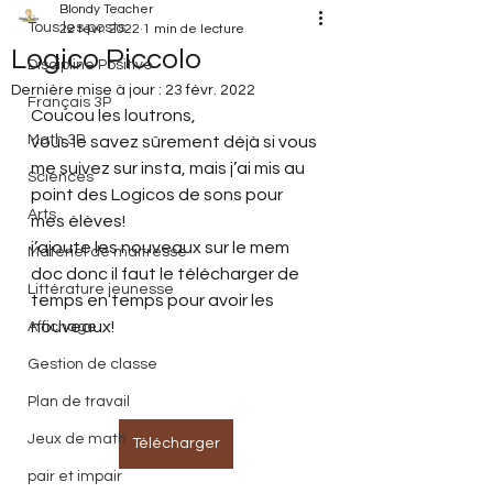
Blondy Teacher
Tous les posts
22 févr. 2022
1 min de lecture
Logico Piccolo
Discipline Positive
Dernière mise à jour :
23 févr. 2022
Français 3P
Coucou les loutrons,
Math 3P
vous le savez sûrement déjà si vous 
me suivez sur insta, mais j’ai mis au 
Sciences
point des Logicos de sons pour 
Arts
mes élèves!
j’ajoute les nouveaux sur le mem 
Matériel de maitresse
doc donc il faut le télécharger de 
Littérature jeunesse
temps en temps pour avoir les 
nouveaux! 
Affichage
Gestion de classe
Plan de travail
Jeux de math
Télécharger
pair et impair