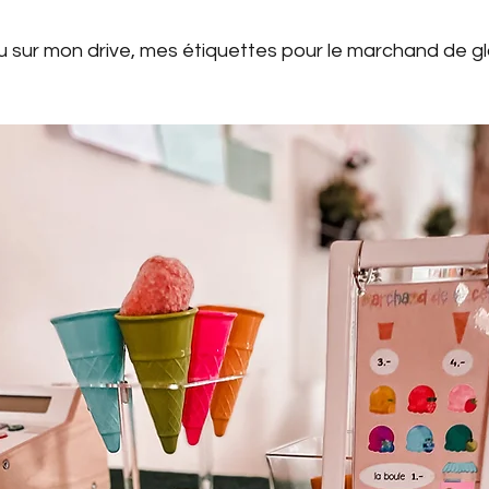
u sur mon drive, mes étiquettes pour le marchand de gl
Géométrie
Phonologie
Français 4P
Alphab
Faux devoirs
Structuration
Phonolgie
tées
Carnaval