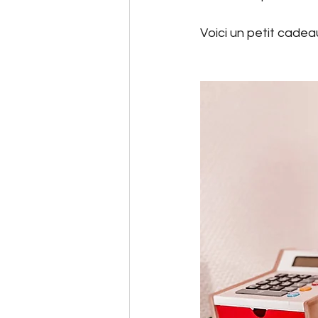
Voici un petit cadea
Matériel de maitresse
Automne
Fond d'écran
Espace à scénario
Dic