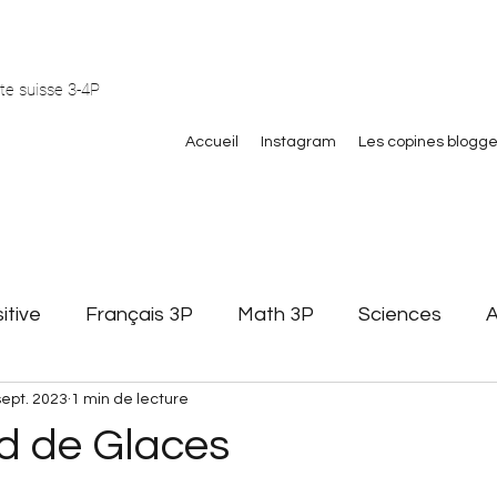
te suisse 3-4P
Accueil
Instagram
Les copines blogg
itive
Français 3P
Math 3P
Sciences
A
sept. 2023
1 min de lecture
Littérature jeunesse
Affichage
Gestion de cla
 de Glaces
 math
pair et impair
Formation
Stagiaires