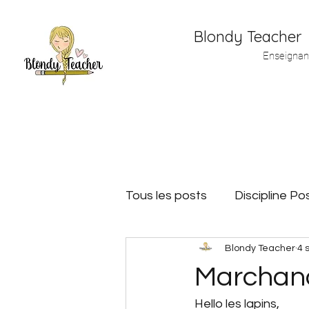
Blondy Teacher
Enseignan
Tous les posts
Discipline Pos
Blondy Teacher
4 
Matériel de maitresse
Marchand
Hello les lapins,
Plan de travail
Jeux de