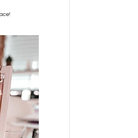
ace! 
et
Math 4P
Noël
Activité