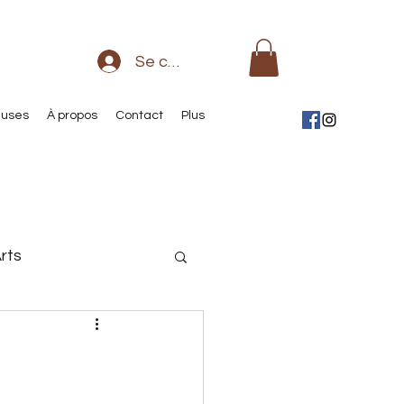
Se connecter
euses
À propos
Contact
Plus
rts
sse