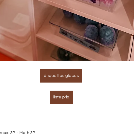
étiquettes glaces
liste prix
nçais 3P
Math 3P