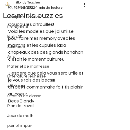
Blondy Teacher
Tous les posts
21 oct. 2022
1 min de lecture
Les minis puzzles
Discipline Positive
Coucou les citrouilles!
Français 3P
Voici les modèles que j'ai utilisé 
Math 3P
pour faire mes memory avec les 
marrons et les cupules (axa 
Sciences
chapeaux des des glands hahahah 
Arts
c'était le moment culture).
Matériel de maitresse
J'espère que cela vous sera utile et 
Littérature jeunesse
je vous fais des becs!!!
Affichage
Un petit commentaire fait tjs plaisir 
au coeur
Gestion de classe
Becs Blondy
Plan de travail
Jeux de math
pair et impair