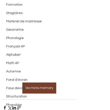
Formation
Stagiaires
Matériel de maitresse
Géométrie
Phonologie
Français 4P
Alphabet
Math 4P
Automne
Fond d'écran
les minis memory
Faux devoirs
Structuration
Phonolgie