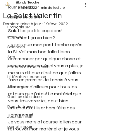
Blondy Teacher
Tous les posts
16 févr. 2022
1 min de lecture
La Saint Valentin
Discipline Positive
Dernière mise à jour :
19 févr. 2022
Français 3P
Salut les petits cupidons!
Math 3P
Comment ça va bien? 
Je sais que mon post tombe après 
Sciences
la St Val' mais bon fallait bien 
Arts
commencer par quelque chose et 
comme mon matériel vous a plus, je 
Matériel de maitresse
me suis dit que c'est ce que j'allais 
Littérature jeunesse
faire en premier. Je tenais à vous 
remercier d'ailleurs pour tous les 
Affichage
retours que j'ai eu! Le matériel que 
Gestion de classe
vous trouverez ici, peut bien 
Plan de travail
entendu s'utiliser hors fête des 
zamoureux!
Jeux de math
Je vous mets of course le lien pour 
pair et impair
retrouver mon matériel et je vous 