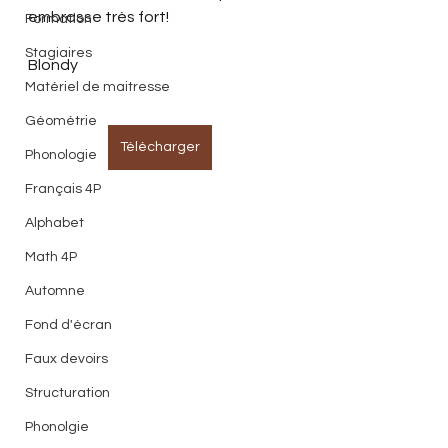
embrasse très fort!
Formation
Stagiaires
Blondy
Matériel de maitresse
Géométrie
Télécharger
Phonologie
Français 4P
Alphabet
Math 4P
Automne
Fond d'écran
Faux devoirs
Structuration
Phonolgie