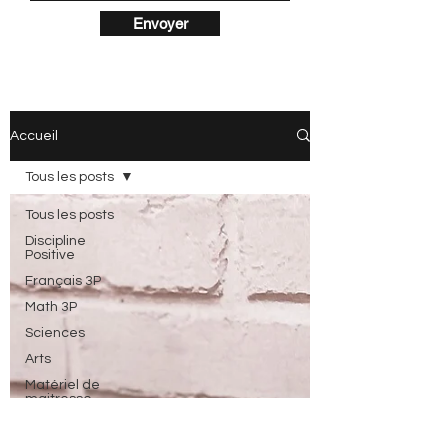
Envoyer
Accueil
Tous les posts
Tous les posts
Discipline
Positive
Français 3P
Math 3P
Sciences
Arts
Matériel de
maitresse
Littérature
jeunesse