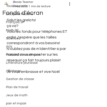
Blondy Teacher
Tous les posts
9 nov. 2022
1 min de lecture
Fonds d'écran
Discipline Positive
Salut les grelots!
Français 3P
ça va?
Math 3P
Voici les fonds pour téléphones ET 
ordis! J'espère que les tailles 
Sciences
correspondront à vos besoins!
Arts
N'oubliez pas de m'identifier si par 
hasard vous en poster sur les 
Matériel de maitresse
réseaux! ça fait toujours plaisir!
Littérature jeunesse
Affichage
Je vous embrasse et vive Noël
Gestion de classe
Plan de travail
Jeux de math
pair et impair