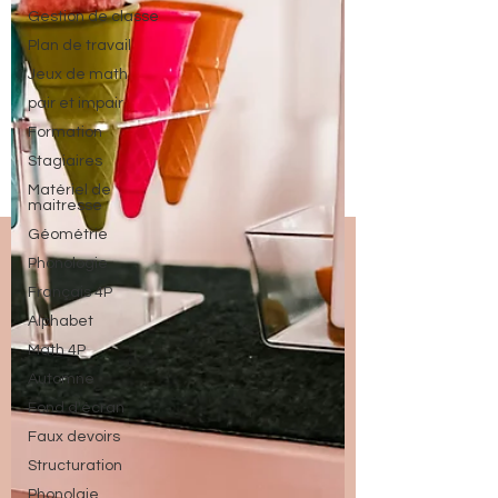
Gestion de classe
Plan de travail
Jeux de math
pair et impair
Formation
Stagiaires
Matériel de
maitresse
Géométrie
Phonologie
Français 4P
Alphabet
Math 4P
Automne
Fond d'écran
Faux devoirs
Structuration
Phonolgie