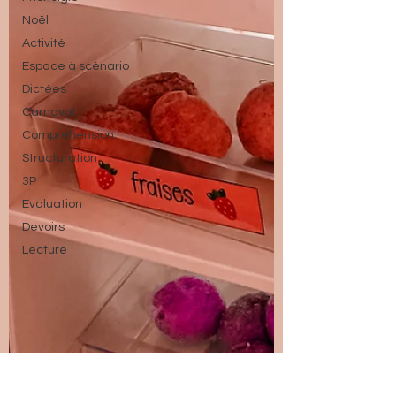
Noël
Activité
Espace à scénario
Dictées
Carnaval
Compréhension
Structuration
3P
Evaluation
Devoirs
Lecture