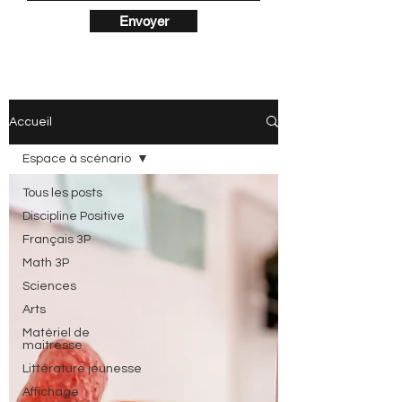
Envoyer
Accueil
Espace à scénario
Tous les posts
Discipline Positive
Français 3P
Math 3P
Sciences
Arts
Matériel de
maitresse
Littérature jeunesse
Affichage