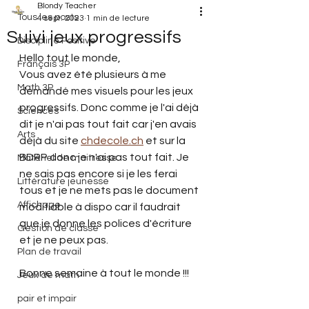
Blondy Teacher
Tous les posts
4 sept. 2023
1 min de lecture
Suivi jeux progressifs
Discipline Positive
Hello tout le monde,
Français 3P
Vous avez été plusieurs à me 
Math 3P
demandé mes visuels pour les jeux 
progressifs. Donc comme je l'ai déjà 
Sciences
dit je n'ai pas tout fait car j'en avais 
Arts
déjà du site 
chdecole.ch
 et sur la 
BDRP donc je n'ai pas tout fait. Je 
Matériel de maitresse
ne sais pas encore si je les ferai 
Littérature jeunesse
tous et je ne mets pas le document 
Affichage
modifiable à dispo car il faudrait 
que je donne les polices d'écriture 
Gestion de classe
et je ne peux pas.
Plan de travail
Bonne semaine à tout le monde !!!
Jeux de math
pair et impair