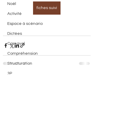
Noël
fiches suivi
Activité
Espace à scénario
Dictées
Carnaval
Compréhension
Structuration
3P
Voir tout
Posts récents
Evaluation
Devoirs
Lecture