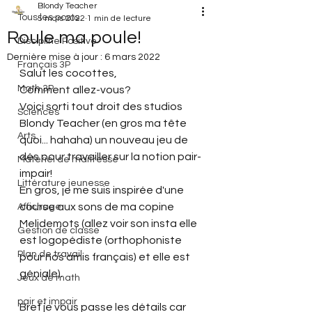
Blondy Teacher
Tous les posts
5 mars 2022
1 min de lecture
Roule ma poule!
Discipline Positive
Dernière mise à jour :
6 mars 2022
Français 3P
Salut les cocottes,
Math 3P
Comment allez-vous?
Voici sorti tout droit des studios 
Sciences
Blondy Teacher (en gros ma tête 
Arts
quoi... hahaha) un nouveau jeu de 
dés pour travailler sur la notion pair-
Matériel de maitresse
impair!
Littérature jeunesse
En gros, je me suis inspirée d'une 
course aux sons de ma copine 
Affichage
Melidemots (allez voir son insta elle 
Gestion de classe
est logopédiste (orthophoniste 
Plan de travail
pour nos amis français) et elle est 
géniale).
Jeux de math
pair et impair
Bref je vous passe les détails car 