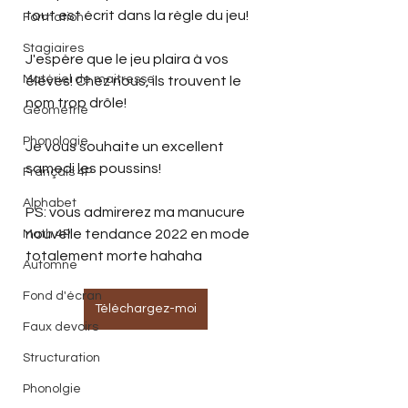
tout est écrit dans la règle du jeu!
Formation
Stagiaires
J'espère que le jeu plaira à vos 
Matériel de maitresse
élèves! Chez nous, ils trouvent le 
nom trop drôle!
Géométrie
Phonologie
Je vous souhaite un excellent 
samedi les poussins!
Français 4P
Alphabet
PS: vous admirerez ma manucure 
nouvelle tendance 2022 en mode 
Math 4P
totalement morte hahaha
Automne
Fond d'écran
Téléchargez-moi
Faux devoirs
Structuration
Phonolgie