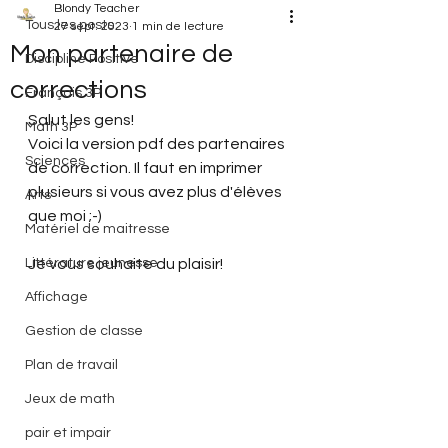
Blondy Teacher
Tous les posts
27 sept. 2023
1 min de lecture
Mon partenaire de
Discipline Positive
corrections
Français 3P
Salut les gens!
Math 3P
Voici la version pdf des partenaires 
Sciences
de correction. Il faut en imprimer 
plusieurs si vous avez plus d'élèves 
Arts
que moi ;-)
Matériel de maitresse
Littérature jeunesse
Je vous souhaite du plaisir!
Affichage
Gestion de classe
Plan de travail
Jeux de math
pair et impair