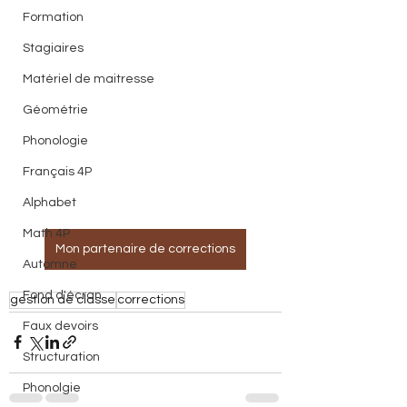
Formation
Stagiaires
Matériel de maitresse
Géométrie
Phonologie
Français 4P
Alphabet
Math 4P
Mon partenaire de corrections
Automne
Fond d'écran
gestion de classe
corrections
Faux devoirs
Structuration
Phonolgie