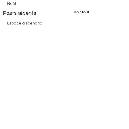
Noël
Voir tout
Posts récents
Activité
Espace à scénario
Dictées
Carnaval
Compréhension
Structuration
3P
Evaluation
Devoirs
Lecture
Commentaires