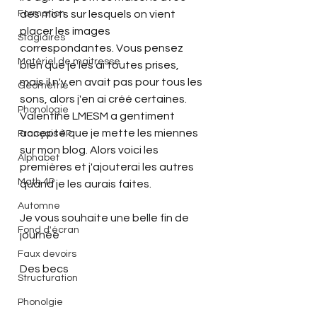
Formation
des mots sur lesquels on vient 
placer les images 
Stagiaires
correspondantes. Vous pensez 
Matériel de maitresse
bien que je les ai toutes prises, 
mais il n'y en avait pas pour tous les 
Géométrie
sons, alors j'en ai créé certaines. 
Phonologie
Valentine LMESM a gentiment 
accepté que je mette les miennes 
Français 4P
sur mon blog. Alors voici les 
Alphabet
premières et j'ajouterai les autres 
Math 4P
quand je les aurais faites.
Automne
Je vous souhaite une belle fin de 
Fond d'écran
journée
Faux devoirs
Des becs
Structuration
Phonolgie