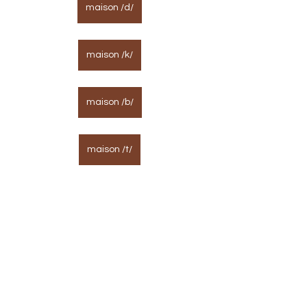
maison /d/
maison /k/
maison /b/
maison /t/
jeux
3P
français
phonologie