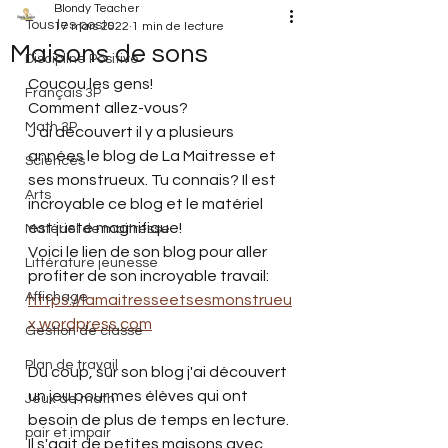
Blondy Teacher
Tous les posts
17 mars 2022
1 min de lecture
Maisons de sons
Discipline Positive
Coucou les gens!
Français 3P
Comment allez-vous?
Math 3P
J'ai découvert il y a plusieurs 
années le blog de La Maitresse et 
Sciences
ses monstrueux. Tu connais? Il est 
Arts
incroyable ce blog et le matériel 
est juste magnifique!
Matériel de maitresse
Voici le lien de son blog pour aller 
Littérature jeunesse
profiter de son incroyable travail:
Affichage
https://lamaitresseetsesmonstrueu
x.wordpress.com
Gestion de classe
Plan de travail
Du coup, sur son blog j'ai découvert 
un jeu pour mes élèves qui ont 
Jeux de math
besoin de plus de temps en lecture. 
pair et impair
Il s'agit de petites maisons avec 