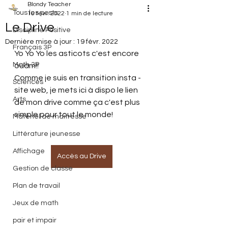
Blondy Teacher
Tous les posts
16 févr. 2022
1 min de lecture
Le Drive
Discipline Positive
Dernière mise à jour :
19 févr. 2022
Français 3P
Yo Yo Yo les asticots c'est encore 
Math 3P
ouam!!
Comme je suis en transition insta - 
Sciences
site web, je mets ici à dispo le lien 
Arts
de mon drive comme ça c'est plus 
simple pour tout le monde!
Matériel de maitresse
Littérature jeunesse
Affichage
Accès au Drive
Gestion de classe
Plan de travail
Jeux de math
pair et impair