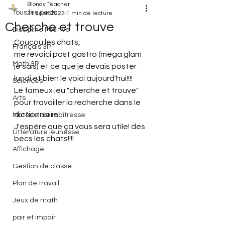
Blondy Teacher
Tous les posts
21 sept. 2022
1 min de lecture
Cherche et trouve
Discipline Positive
Coucou les chats,
Français 3P
me revoici post gastro (méga glam 
Math 3P
je sais) et ce que je devais poster 
lundi et bien le voici aujourd'hui!!!!
Sciences
Le fameux jeu "cherche et trouve" 
Arts
pour travailler la recherche dans le 
dictionnaire!
Matériel de maitresse
J'espère que ça vous sera utile! des 
Littérature jeunesse
becs les chats!!!!
Affichage
Gestion de classe
Plan de travail
Jeux de math
pair et impair