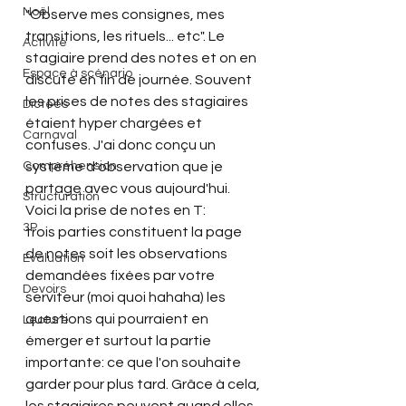
Noël
"Observe mes consignes, mes 
transitions, les rituels... etc". Le 
Activité
stagiaire prend des notes et on en 
Espace à scénario
discute en fin de journée. Souvent 
les prises de notes des stagiaires 
Dictées
étaient hyper chargées et 
Carnaval
confuses. J'ai donc conçu un 
Compréhension
système d'observation que je 
partage avec vous aujourd'hui.
Structuration
Voici la prise de notes en T:
3P
trois parties constituent la page 
de notes soit les observations 
Evaluation
demandées fixées par votre 
Devoirs
serviteur (moi quoi hahaha) les 
questions qui pourraient en 
Lecture
émerger et surtout la partie 
importante: ce que l'on souhaite 
garder pour plus tard. Grâce à cela, 
les stagiaires peuvent quand elles 