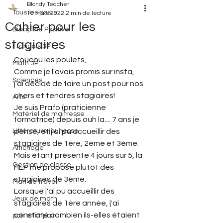
Blondy Teacher
Tous les posts
10 mars 2022
2 min de lecture
Cahier pour les
Discipline Positive
stagiaires
Français 3P
Coucou les poulets,
Math 3P
Comme je l'avais promis sur insta, 
Sciences
j'ai décidé de faire un post pour nos 
chers et tendres stagiaires!
Arts
Je suis Prafo (praticienne 
Matériel de maitresse
formatrice) depuis ouh la.... 7 ans je 
Littérature jeunesse
pense, et j'ai pu accueillir des 
stagiaires de 1ère, 2ème et 3ème. 
Affichage
Mais étant présente 4 jours sur 5, la 
Gestion de classe
HEP me propose plutôt des 
stagiaires de 3ème. 
Plan de travail
Lorsque j'ai pu accueillir des 
Jeux de math
stagiaires de 1ère année, j'ai 
constaté combien ils-elles étaient 
pair et impair