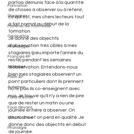
parfois démunis face à la quantité 
Formation
de choses à observer ou à retenir, 
Stagiaires
ce qui est, mes chers lecteurs tout 
à fait normal au début de la 
Matériel de maitresse
formation.
Géométrie
Je donne des objectifs 
d'observation très ciblés à mes 
Phonologie
stagiaires (peu importe l'année du 
Français 4P
reste) pendant les semaines 
Alphabet
d'observation. Entendons-nous 
bien mes stagiaires observent un 
Math 4P
point particuliers dont ils prennent 
Automne
note puis ils co-enseignent avec 
moi. Je trouve qu'il n'y a rien de pire 
Fond d'écran
que de rester un matin ou une 
Faux devoirs
journée entière à observer. On 
décroche et on perd en qualité. Je 
Structuration
donne donc des objectifs en début 
Phonolgie
de journée: