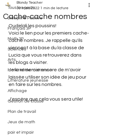
Blondy Teacher
Tous les posts
30 mars 2022
1 min de lecture
Cache-cache nombres
Discipline Positive
Oudelali les poussins!
Français 3P
Voici le lien pour les premiers cache-
Math 3P
cache nombres. Je rappelle qu'ils 
viennent à la base du la classe de 
Sciences
Lucia que vous retrouverez dans 
Arts
les blogs à visiter.
Je la remercie encore de m'avoir 
Matériel de maitresse
laissée utiliser son idée de jeu pour 
Littérature jeunesse
en faire sur les nombres.
Affichage
J'espère que cela vous sera utile!
Gestion de classe
Plan de travail
Jeux de math
pair et impair