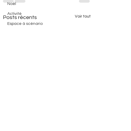
Noël
Activité
Voir tout
Posts récents
Espace à scénario
Dictées
Carnaval
Compréhension
Structuration
3P
Evaluation
Devoirs
Lecture