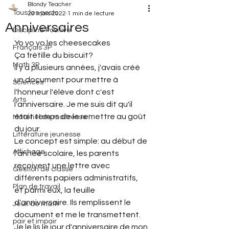
Blondy Teacher
Tous les posts
20 mars 2022
1 min de lecture
Anniversaires
Discipline Positive
Yo yo yo les cheesecakes
Français 3P
Ça frétille du biscuit?
Math 3P
Il y a plusieurs années, j'avais créé 
un document pour mettre à 
Sciences
l'honneur l'élève dont c'est 
Arts
l'anniversaire. Je me suis dit qu'il 
était temps de le remettre au goût 
Matériel de maitresse
du jour.
Littérature jeunesse
Le concept est simple: au début de 
Affichage
l'année scolaire, les parents 
reçoivent une lettre avec 
Gestion de classe
différents papiers administratifs, 
Plan de travail
et parmi eux, la feuille 
d'anniversaire. Ils remplissent le 
Jeux de math
document et me le transmettent. 
pair et impair
Je le lis le jour d'anniversaire de mon 