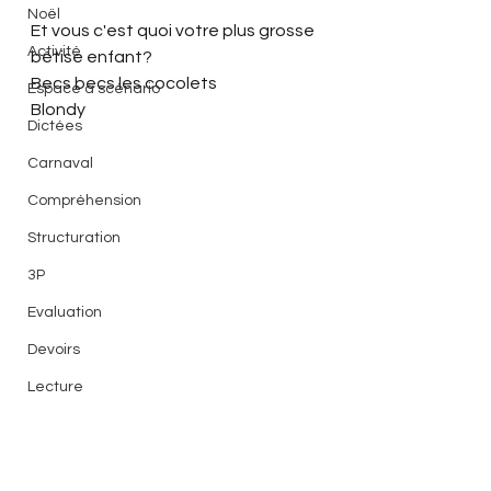
Noël
Et vous c'est quoi votre plus grosse 
Activité
bêtise enfant?
Becs becs les cocolets
Espace à scénario
Blondy
Dictées
Carnaval
Compréhension
Structuration
3P
Evaluation
Devoirs
Lecture