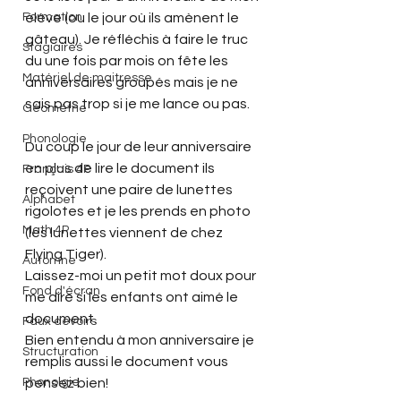
Formation
élève (ou le jour où ils amènent le 
gâteau). Je réfléchis à faire le truc 
Stagiaires
du une fois par mois on fête les 
Matériel de maitresse
anniversaires groupés mais je ne 
sais pas trop si je me lance ou pas.
Géométrie
Phonologie
Du coup le jour de leur anniversaire 
en plus de lire le document ils 
Français 4P
reçoivent une paire de lunettes 
Alphabet
rigolotes et je les prends en photo 
Math 4P
(les lunettes viennent de chez 
Flying Tiger).
Automne
Laissez-moi un petit mot doux pour 
Fond d'écran
me dire si les enfants ont aimé le 
document.
Faux devoirs
Bien entendu à mon anniversaire je 
Structuration
remplis aussi le document vous 
Phonolgie
pensez bien!