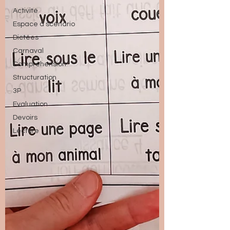
Activité
Espace à scénario
Dictées
Carnaval
Compréhension
Structuration
3P
Evaluation
Devoirs
Lecture