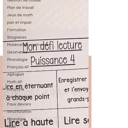
Gestion de classe
Plan de travail
Jeux de math
pair et impair
Formation
Stagiaires
Matériel de maitresse
Géométrie
Phonologie
Français 4P
Alphabet
Math 4P
Automne
Fond d'écran
Faux devoirs
Structuration
Phonolgie
Noël