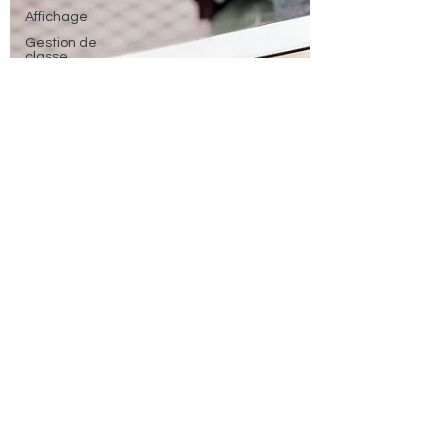
Affichage
Gestion de
classe
Plan de
travail
Jeux de math
pair et impair
Formation
Stagiaires
Matériel de
maitresse
Géométrie
Phonologie
Français 4P
Alphabet
Math 4P
Automne
Fond d'écran