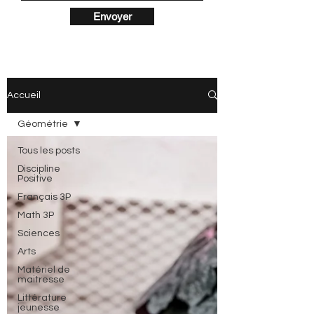
Envoyer
Accueil
Géométrie
Tous les posts
Discipline
Positive
Français 3P
Math 3P
Sciences
Arts
Matériel de
maitresse
Littérature
jeunesse