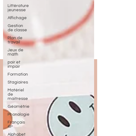
Littérature
jeunesse
Affichage
Gestion
de classe
Plan de
travail
Jeux de
math
pair et
impair
Formation
Stagiaires
Matériel
de
maitresse
Géométrie
Phonologie
Français
4P
Alphabet