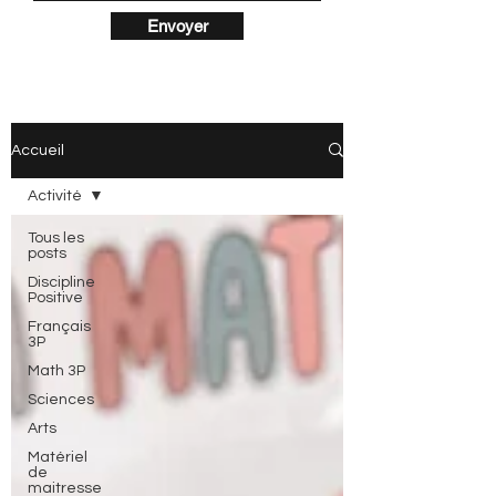
Envoyer
Accueil
Activité
Tous les
posts
Discipline
Positive
Français
3P
Math 3P
Sciences
Arts
Matériel
de
maitresse