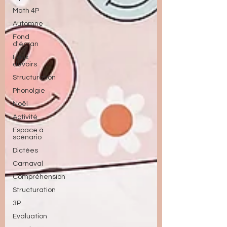
Math 4P
Automne
Fond
d'écran
Faux
devoirs
Structuration
Phonolgie
Noël
Activité
Espace à
scénario
Dictées
Carnaval
Compréhension
Structuration
3P
Evaluation