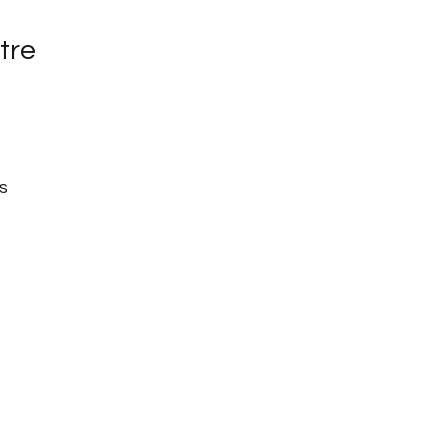
tre
s