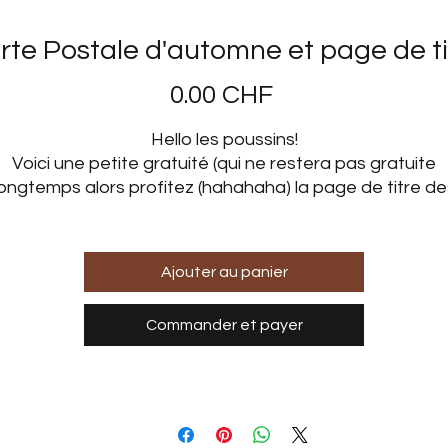
rte Postale d'automne et page de ti
Prix
0.00 CHF
Hello les poussins!
Voici une petite gratuité (qui ne restera pas gratuite
longtemps alors profitez (hahahaha) la page de titre de
faux devoirs et le modèle pour la carte postale!
Dites-moi si vous l'utilisez ça me ferait plaisir!
Ajouter au panier
des becs
Commander et payer