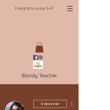
Enseignante suisse 3-4P
Blondy Teacher
Plus d'actions
S'abonner