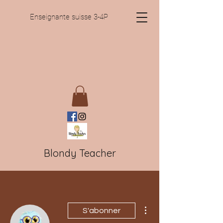
Enseignante suisse 3-4P
Blondy Teacher
Plus d'actions
S'abonner