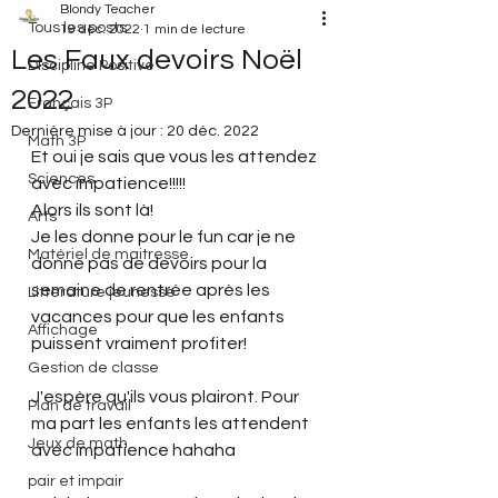
Blondy Teacher
Tous les posts
19 déc. 2022
1 min de lecture
Les Faux devoirs Noël
Discipline Positive
2022
Français 3P
Dernière mise à jour :
20 déc. 2022
Math 3P
Et oui je sais que vous les attendez 
Sciences
avec impatience!!!!!
Alors ils sont là! 
Arts
Je les donne pour le fun car je ne 
Matériel de maitresse
donne pas de devoirs pour la 
semaine de rentrée après les 
Littérature jeunesse
vacances pour que les enfants 
Affichage
puissent vraiment profiter!
Gestion de classe
J'espère qu'ils vous plairont. Pour 
Plan de travail
ma part les enfants les attendent 
Jeux de math
avec impatience hahaha
pair et impair