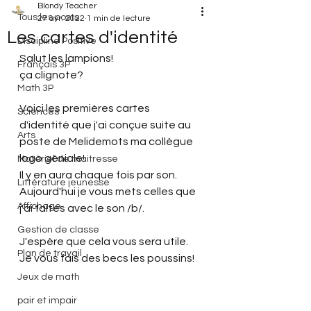
Blondy Teacher
Tous les posts
27 avr. 2022
1 min de lecture
Les cartes d'identité
Discipline Positive
Salut les lampions!
Français 3P
ça clignote?
Math 3P
Voici les premières cartes 
Sciences
d'identité que j'ai conçue suite au 
Arts
poste de Melidemots ma collègue 
logo géniale!
Matériel de maitresse
Il y en aura chaque fois par son. 
Littérature jeunesse
Aujourd'hui je vous mets celles que 
Affichage
j'ai faites avec le son /b/.
Gestion de classe
J'espère que cela vous sera utile.
Plan de travail
Je vous fais des becs les poussins!
Jeux de math
pair et impair