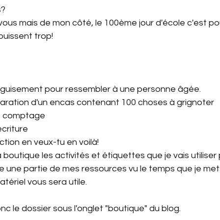
s?
vous mais de mon côté, le 100ème jour d'école c'est pour
ouissent trop!
Géométrie
Phonologie
Français 4P
Alphab
Faux devoirs
Structuration
Phonolgie
guisement pour ressembler à une personne âgée.
paration d'un encas contenant 100 choses à grignoter
de comptage
tées
Carnaval
criture 
ction en veux-tu en voilà!
outique les activités et étiquettes que je vais utiliser 
e une partie de mes ressources vu le temps que je mets 
ériel vous sera utile.
c le dossier sous l'onglet "boutique" du blog.