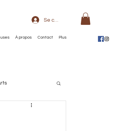
Se connecter
euses
À propos
Contact
Plus
rts
sse