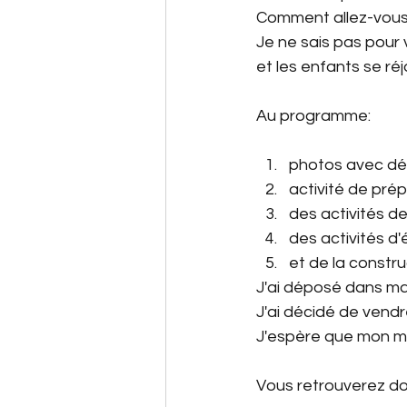
Comment allez-vou
Je ne sais pas pour 
et les enfants se réj
Matériel de maitresse
Au programme:
Automne
Fond d'écran
photos avec dé
activité de pré
des activités 
Espace à scénario
Dic
des activités d'é
et de la constru
J'ai déposé dans ma b
J'ai décidé de vendr
J'espère que mon mat
Vous retrouverez don