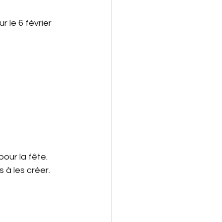
 le 6 février 
et
Math 4P
Noël
Activité
pour la fête.
à les créer. 