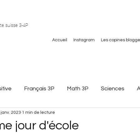
te suisse 3-4P
Accueil
Instagram
Les copines blogg
itive
Français 3P
Math 3P
Sciences
A
 janv. 2023
1 min de lecture
Littérature jeunesse
Affichage
Gestion de cla
e jour d'école
 math
pair et impair
Formation
Stagiaires