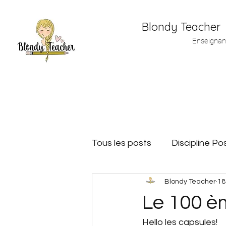
Blondy Teacher
Enseignan
Tous les posts
Discipline Pos
Blondy Teacher
18
Matériel de maitresse
Le 100 èm
Hello les capsules!
Plan de travail
Jeux de