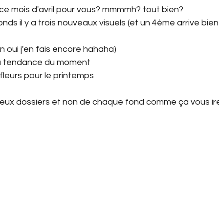
e mois d'avril pour vous? mmmmh? tout bien?
nds il y a trois nouveaux visuels (et un 4ème arrive bien
Géométrie
Phonologie
Français 4P
Alphab
en oui j'en fais encore hahaha)
peu tendance du moment
) fleurs pour le printemps
Faux devoirs
Structuration
Phonolgie
deux dossiers et non de chaque fond comme ça vous ire
tées
Carnaval