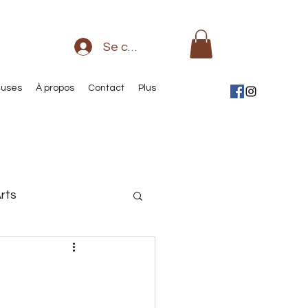
Se connecter
euses
À propos
Contact
Plus
rts
sse