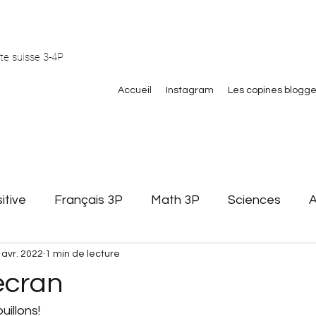
te suisse 3-4P
Accueil
Instagram
Les copines blogg
itive
Français 3P
Math 3P
Sciences
A
 avr. 2022
1 min de lecture
Littérature jeunesse
Affichage
Gestion de cla
écran
uillons!
 math
pair et impair
Formation
Stagiaires