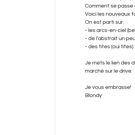
Comment se passe c
Voici les nouveaux fo
On est parti sur:
Matériel de maitresse
- les arcs-en-ciel (b
- de l'abstrait un 
- des tites (oui tites
Automne
Fond d'écran
Je mets le lien des 
marché sur le drive.
Espace à scénario
Dic
Je vous embrasse! 
Blondy