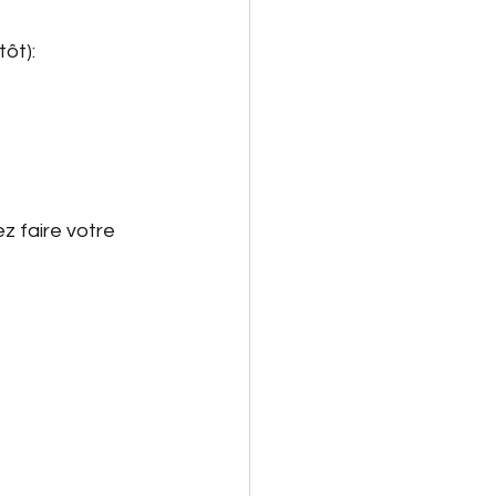
tôt):
et
Math 4P
Noël
Activité
z faire votre 