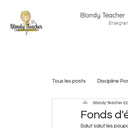
Blondy Teacher
Enseignan
Tous les posts
Discipline Pos
Blondy Teacher
22
Matériel de maitresse
Fonds d'
Salut salut les poupo
Plan de travail
Jeux de