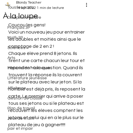
Blondy Teacher
Tous les posts
14 oct. 2022
1 min de lecture
À la loupe
Discipline Positive
Coucou les gens!
Français 3P
Voici un nouveau jeu pour entrainer 
Math 3P
les doubles et moitiés ainsi que le 
comptage de 2 en 2 !
Sciences
Chaque élève prend 8 jetons. Ils 
Arts
tirent une carte chacun leur tour et 
répondent à la question. Quand ils 
Matériel de maitresse
trouvent la réponse ils la couvrent 
Littérature jeunesse
sur le plateau avec leur jeton. Si la 
Affichage
nombre est déjà pris, ils reposent la 
carte. Le premier qui arrive à poser 
Gestion de classe
tous ses jetons ou si le plateau est 
Plan de travail
recouvert les élèves comptent les 
jetons et celui qui en a le plus sur le 
Jeux de math
plateau de jeu à gagner!!!!!
pair et impair