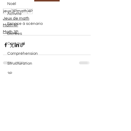
Noël
jeux
3P
math
4P
Activité
Jeux de math
Espace à scénario
Math 4P
Math 3P
Dictées
Carnaval
Compréhension
Structuration
3P
Voir tout
Posts récents
Evaluation
Devoirs
Lecture